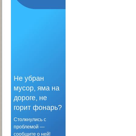
Не убран
мусор, яма на
дороге, не
горит фонарь?
Столкнулись с
проблемой —
сообщите о ней!