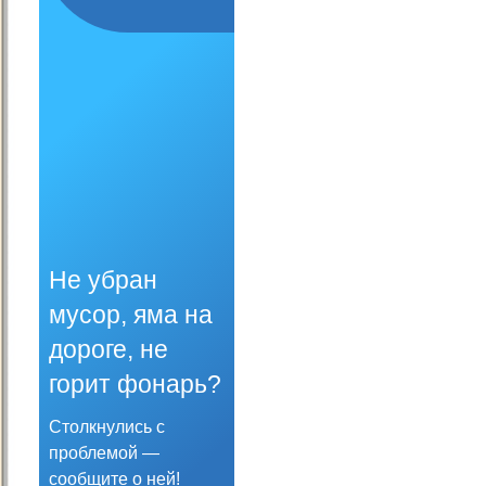
Не убран
мусор, яма на
дороге, не
горит фонарь?
Столкнулись с
проблемой —
сообщите о ней!